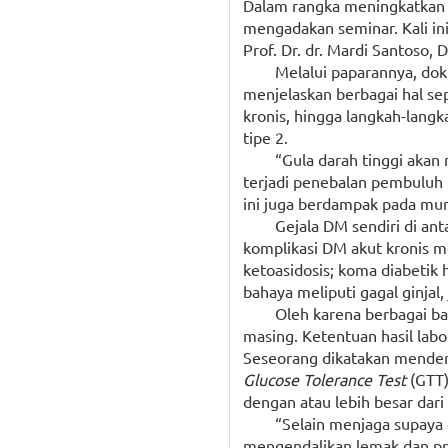
Dalam rangka meningkatkan 
mengadakan seminar. Kali in
Prof. Dr. dr. Mardi Santos
Melalui paparannya, dok
menjelaskan berbagai hal sep
kronis, hingga langkah-langk
tipe 2.
“Gula darah tinggi akan
terjadi penebalan pembuluh d
ini juga berdampak pada mun
Gejala DM sendiri di ant
komplikasi DM akut kronis me
ketoasidosis; koma diabetik 
bahaya meliputi gagal ginjal,
Oleh karena berbagai ba
masing. Ketentuan hasil labo
Seseorang dikatakan menderi
Glucose Tolerance Test
(GTT)
dengan atau lebih besar dar
“Selain menjaga supaya g
mengendalikan lemak dan pro