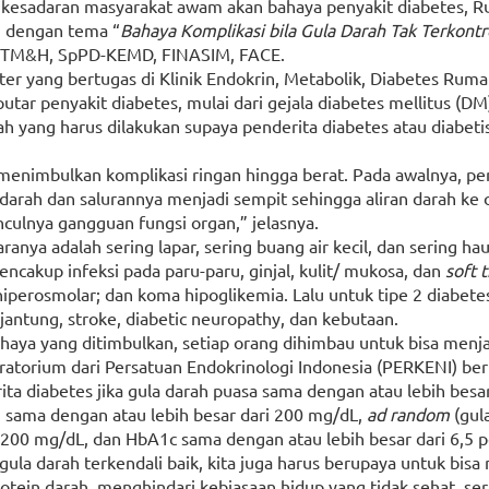
kesadaran masyarakat awam akan bahaya penyakit diabetes, 
i dengan tema “
Bahaya Komplikasi bila Gula Darah Tak Terkontr
o, DTM&H, SpPD-KEMD, FINASIM, FACE.
ter yang bertugas di Klinik Endokrin, Metabolik, Diabetes Ruma
utar penyakit diabetes, mulai dari gejala diabetes mellitus (DM
ah yang harus dilakukan supaya penderita diabetes atau diabetis
 menimbulkan komplikasi ringan hingga berat. Pada awalnya, p
arah dan salurannya menjadi sempit sehingga aliran darah ke o
culnya gangguan fungsi organ,” jelasnya.
aranya adalah sering lapar, sering buang air kecil, dan sering h
ncakup infeksi pada paru-paru, ginjal, kulit/ mukosa, dan
soft 
hiperosmolar; dan koma hipoglikemia. Lalu untuk tipe 2 diabetes
 jantung, stroke, diabetic neuropathy, dan kebutaan.
haya yang ditimbulkan, setiap orang dihimbau untuk bisa menj
ratorium dari Persatuan Endokrinologi Indonesia (PERKENI) beri
ta diabetes jika gula darah puasa sama dengan atau lebih besa
 sama dengan atau lebih besar dari 200 mg/dL,
ad random
(gul
i 200 mg/dL, dan HbA1c sama dengan atau lebih besar dari 6,5 
ula darah terkendali baik, kita juga harus berupaya untuk bisa
tein darah, menghindari kebiasaan hidup yang tidak sehat, se