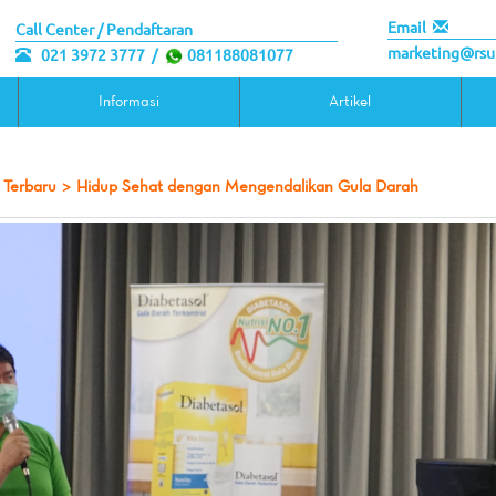
Email
Call Center / Pendaftaran
marketing@rsu
021 3972 3777
/
081188081077
Informasi
Artikel
 Terbaru
>
Hidup Sehat dengan Mengendalikan Gula Darah