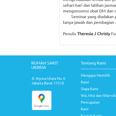
sehari-hari dan latihan jasm
mengonsumsi obat DM dan obat
Seminar yang diadakan p
tanya-jawab dan pembagian
Penulis
Theresia J Christy
Fo
RUMAH SAKIT
Tentang Kami
UKRIDA
Mengapa Memilih
Jl. Arjuna Utara No. 6
Kami
Jakarta Barat 11510
Siapa Kami
Visi, Misi dan Nilai-nil
Pencapaian
Karir
Kontak Kami