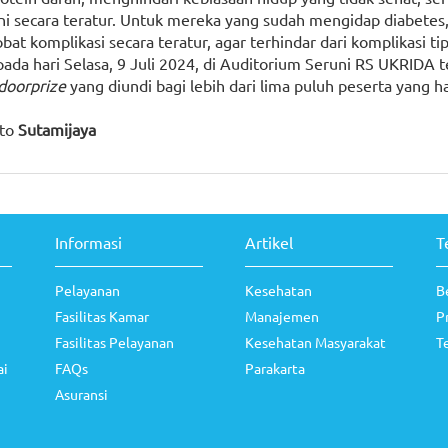
ani secara teratur. Untuk mereka yang sudah mengidap diabetes
 komplikasi secara teratur, agar terhindar dari komplikasi ti
ada hari Selasa, 9 Juli 2024, di Auditorium Seruni RS UKRIDA t
doorprize
yang diundi bagi lebih dari lima puluh peserta yang ha
to
Sutamijaya
Informasi
Artikel
T
Pelayanan
Kesehatan
B
Fasilitas Kamar
Manajemen
P
Fasilitas Pelayanan
Kesehatan Masyarakat
T
ai
FAQs
Parakarta
Asuransi