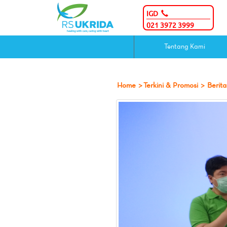
IGD
021 3972 3999
Tentang Kami
Home
>
Terkini & Promosi
>
Berita