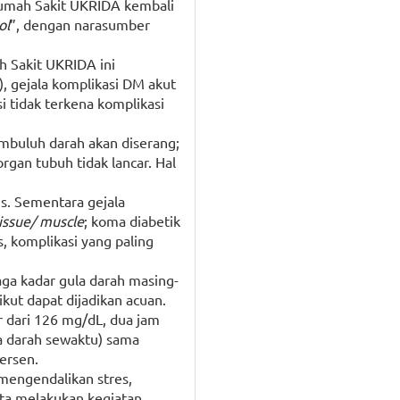
Rumah Sakit UKRIDA kembali
ol
”, dengan narasumber
h Sakit UKRIDA ini
), gejala komplikasi DM akut
i tidak terkena komplikasi
embuluh darah akan diserang;
rgan tubuh tidak lancar. Hal
aus. Sementara gejala
tissue/ muscle
; koma diabetik
, komplikasi yang paling
aga kadar gula darah masing-
kut dapat dijadikan acuan.
r dari 126 mg/dL, dua jam
a darah sewaktu) sama
persen.
 mengendalikan stres,
rta melakukan kegiatan