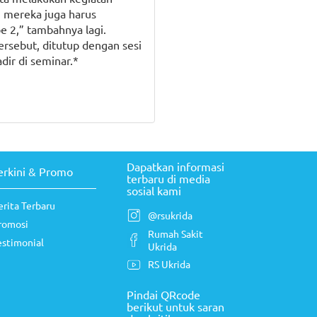
, mereka juga harus
pe 2,” tambahnya lagi.
ersebut, ditutup dengan sesi
dir di seminar.*
Dapatkan informasi
erkini & Promo
terbaru di media
sosial kami
erita Terbaru
@rsukrida
romosi
Rumah Sakit
estimonial
Ukrida
RS Ukrida
Pindai QRcode
berikut untuk saran